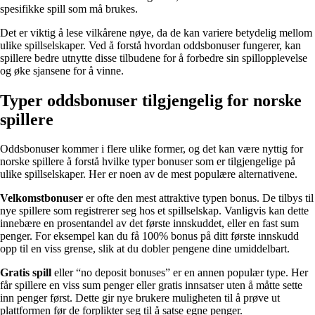
spesifikke spill som må brukes.
Det er viktig å lese vilkårene nøye, da de kan variere betydelig mellom
ulike spillselskaper. Ved å forstå hvordan oddsbonuser fungerer, kan
spillere bedre utnytte disse tilbudene for å forbedre sin spillopplevelse
og øke sjansene for å vinne.
Typer oddsbonuser tilgjengelig for norske
spillere
Oddsbonuser kommer i flere ulike former, og det kan være nyttig for
norske spillere å forstå hvilke typer bonuser som er tilgjengelige på
ulike spillselskaper. Her er noen av de mest populære alternativene.
Velkomstbonuser
er ofte den mest attraktive typen bonus. De tilbys til
nye spillere som registrerer seg hos et spillselskap. Vanligvis kan dette
innebære en prosentandel av det første innskuddet, eller en fast sum
penger. For eksempel kan du få 100% bonus på ditt første innskudd
opp til en viss grense, slik at du dobler pengene dine umiddelbart.
Gratis spill
eller “no deposit bonuses” er en annen populær type. Her
får spillere en viss sum penger eller gratis innsatser uten å måtte sette
inn penger først. Dette gir nye brukere muligheten til å prøve ut
plattformen før de forplikter seg til å satse egne penger.