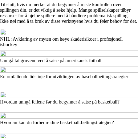
Til slutt, hvis du merker at du begynner å miste kontrollen over
spillingen din, er det viktig å søke hjelp. Mange spillselskaper tilbyr
ressurser for å hjelpe spillere med å håndtere problematisk spilling.
Ikke nøl med å ta bruk av disse verktøyene hvis du føler behov for det.
NHL: Avklaring av myten om høye skaderisikoer i profesjonell
ishockey
Unngå fallgruvene ved å satse på amerikansk fotball
En omfattende tidslinje for utviklingen av baseballbettingstrategier
Hvordan unngå fellene før du begynner å satse på basketball?
Hvordan kan du forbedre dine basketball-bettingstrategier?