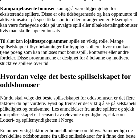
Kampanjebaserte bonuser
kan også være tilgjengelige for
eksisterende spillere. Disse er ofte tidsbegrensede og kan oppmuntre til
aktive innsatser på spesifikke sporter eller arrangementer. Eksempler
kan være forhøyede odds på utvalgte spill eller tilbakebetalingsbonuser
hvis man skulle tape en innsats.
Til slutt kan
lojalitetsprogrammer
spille en viktig rolle. Mange
spillselskaper tilbyr belønninger for hyppige spillere, hvor man kan
tjene poeng som kan innløses mot bonusspill, kontanter eller andre
fordeler. Disse programmene er designet for å belønne og motivere
stucktive spillere over tid.
Hvordan velge det beste spillselskapet for
oddsbonuser
Når du skal velge det beste spillselskapet for oddsbonuser, er det flere
faktorer du bør vurdere. Først og fremst er det viktig å se på selskapets
pålitelighet og omdømme. Les anmeldelser fra andre spillere og sjekk
om spillselskapet er lisensiert av relevante myndigheter, slik som
Lotteri- og spillemyndigheten i Norge.
En annen viktig faktor er bonustilbudene som tilbys. Sammenlign de
forskjellige oddsbonusene fra ulike spillselskaper for å finne den beste