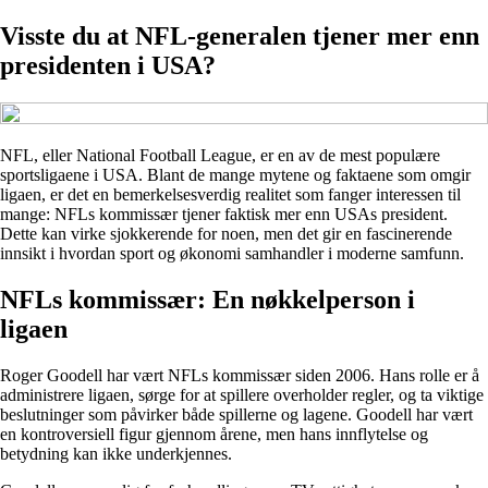
Visste du at NFL-generalen tjener mer enn
presidenten i USA?
NFL, eller National Football League, er en av de mest populære
sportsligaene i USA. Blant de mange mytene og faktaene som omgir
ligaen, er det en bemerkelsesverdig realitet som fanger interessen til
mange: NFLs kommissær tjener faktisk mer enn USAs president.
Dette kan virke sjokkerende for noen, men det gir en fascinerende
innsikt i hvordan sport og økonomi samhandler i moderne samfunn.
NFLs kommissær: En nøkkelperson i
ligaen
Roger Goodell har vært NFLs kommissær siden 2006. Hans rolle er å
administrere ligaen, sørge for at spillere overholder regler, og ta viktige
beslutninger som påvirker både spillerne og lagene. Goodell har vært
en kontroversiell figur gjennom årene, men hans innflytelse og
betydning kan ikke underkjennes.