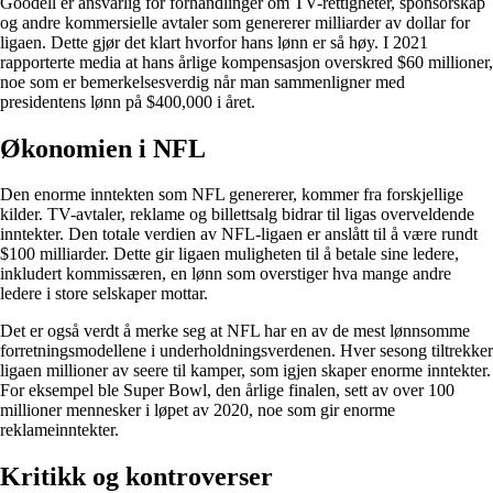
Goodell er ansvarlig for forhandlinger om TV-rettigheter, sponsorskap
og andre kommersielle avtaler som genererer milliarder av dollar for
ligaen. Dette gjør det klart hvorfor hans lønn er så høy. I 2021
rapporterte media at hans årlige kompensasjon overskred $60 millioner,
noe som er bemerkelsesverdig når man sammenligner med
presidentens lønn på $400,000 i året.
Økonomien i NFL
Den enorme inntekten som NFL genererer, kommer fra forskjellige
kilder. TV-avtaler, reklame og billettsalg bidrar til ligas overveldende
inntekter. Den totale verdien av NFL-ligaen er anslått til å være rundt
$100 milliarder. Dette gir ligaen muligheten til å betale sine ledere,
inkludert kommissæren, en lønn som overstiger hva mange andre
ledere i store selskaper mottar.
Det er også verdt å merke seg at NFL har en av de mest lønnsomme
forretningsmodellene i underholdningsverdenen. Hver sesong tiltrekker
ligaen millioner av seere til kamper, som igjen skaper enorme inntekter.
For eksempel ble Super Bowl, den årlige finalen, sett av over 100
millioner mennesker i løpet av 2020, noe som gir enorme
reklameinntekter.
Kritikk og kontroverser