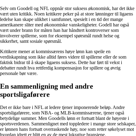
Selv om Goodell og NFL oppnår stor suksess økonomisk, har det ikke
vært uten kritikk. Noen kritikere peker på at store lønninger til ligaens
ledelse kan skape ulikhet i samfunnet, spesielt i en tid der mange
amerikanere sliter med økonomiske vanskeligheter. Godell har også
vært under brann for måten han har håndtert kontroverser som
involverer spillerne, som for eksempel spørsmål rundt helse og
sikkerhet, samt sosiale spørsmål.
Kritikere mener at kommissærens høye lønn kan speile en
verdiskapning som ikke alltid føres videre til spillerne eller de som
faktisk bidrar til å skape ligaens suksess. Dette har ført til vekst i
debatter rundt hva rettferdig kompensasjon for spillere og øvrig
personale bør være.
En sammenligning med andre
sportsligaførere
Det er ikke bare i NFL at ledere tjener imponerende beløp. Andre
sportsligaførere, som NBA- og MLB-kommissærene, tjener også
betydelige summer. Men Goodells lønn er fortsatt blant de høyeste i
sportsverdenen. Sammenlignet med toppledere i mange store selskaper,
er lønnen hans fortsatt overraskende høy, noe som retter søkelyset mot
hvordan idrett er blitt en av de mest lukrative bransjene.