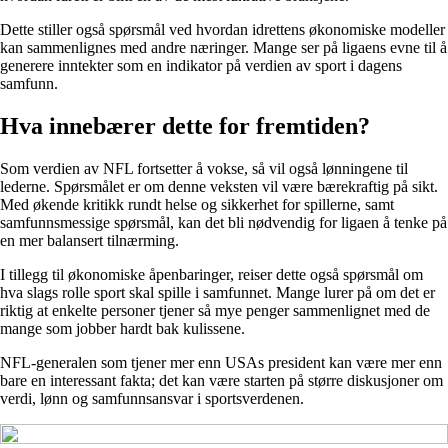
Dette stiller også spørsmål ved hvordan idrettens økonomiske modeller
kan sammenlignes med andre næringer. Mange ser på ligaens evne til å
generere inntekter som en indikator på verdien av sport i dagens
samfunn.
Hva innebærer dette for fremtiden?
Som verdien av NFL fortsetter å vokse, så vil også lønningene til
lederne. Spørsmålet er om denne veksten vil være bærekraftig på sikt.
Med økende kritikk rundt helse og sikkerhet for spillerne, samt
samfunnsmessige spørsmål, kan det bli nødvendig for ligaen å tenke på
en mer balansert tilnærming.
I tillegg til økonomiske åpenbaringer, reiser dette også spørsmål om
hva slags rolle sport skal spille i samfunnet. Mange lurer på om det er
riktig at enkelte personer tjener så mye penger sammenlignet med de
mange som jobber hardt bak kulissene.
NFL-generalen som tjener mer enn USAs president kan være mer enn
bare en interessant fakta; det kan være starten på større diskusjoner om
verdi, lønn og samfunnsansvar i sportsverdenen.